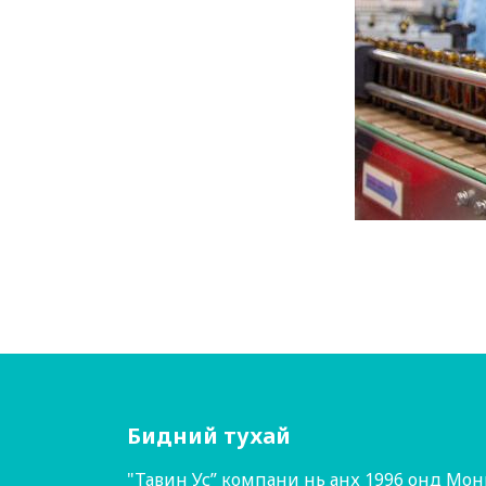
Бидний тухай
​"Тавин Ус” компани нь анх 1996 онд Мон