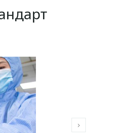
тандарт
Дараах