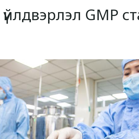
үйлдвэрлэл GMP с