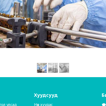
Хуудсууд
Б
гол улсад
Нүүр хуудас