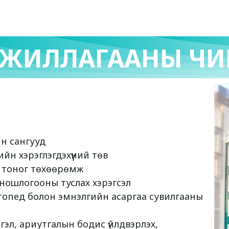
Мэдээ, мэдээлэл
Хүний нөөц
Эм ханган
 АЖИЛЛАГААНЫ ЧИ
йн сангууд
йн хэрэглэгдэхүүний төв
 тоног төхөөрөмж
ношлогооны туслах хэрэгсэл
топед болон эмнэлгийн асаргаа сувилгааны
гэл, ариутгалын бодис үйлдвэрлэх,