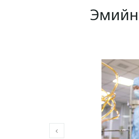
Эмийн 
Өмнөх