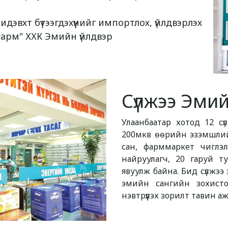
дэвхт бүтээгдэхүүнийг импортлох, үйлдвэрлэх
Фарм" ХХК Эмийн үйлдвэр
Сүлжээ Эмий
Улаанбаатар хотод 12 с
200мкв өөрийн эзэмшлий
сан, фарммаркет чиглэл
найруулагч, 20 гаруй ту
явуулж байна. Бид сүлжэ
эмийн сангийн зохистой
нэвтрүүлэх зорилт тавин а