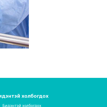
идэнтэй холбогдох
Бидэнтэй холбогдох