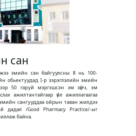
н сан
үлжээ эмийн сан байгуулсны 8 нь 100-
н обьектуудад I-р зэрэглэлийн эмийн
ээр 50 гаруй мэргэшсэн эм зүйч, эм
слах ажилтантайгаар үйл ажиллагаагаа
э эмийн сангууддаа ойрын таван жилдээ
 дадал /Good Pharmacy Practice/-ыг
жиллаж байна.